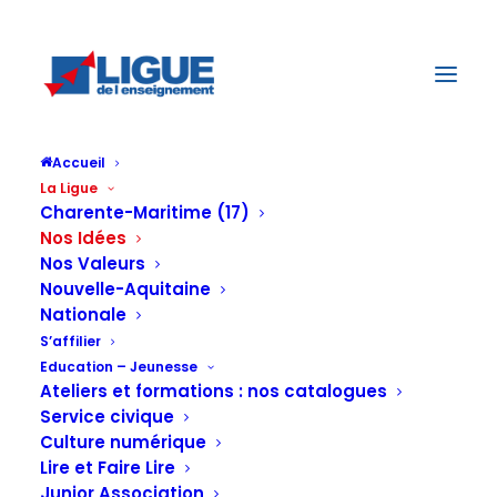
Accueil
La Ligue
Charente-Maritime (17)
Nos Idées
Nos Valeurs
NOS IDÉES
Nouvelle-Aquitaine
Nationale
CONSTRUIRE UNE SOCIÉTÉ PLUS JUSTE ET PLUS SOLIDAIRE,
FONDÉE SUR LA LAÏCITÉ COMME PRINCIPE DU VIVRE ENSEMBLE
S’affilier
ET MENER UNE LUTTE CONSTANTE CONTRE TOUTES
LES INÉGALITÉS ET TOUTES LES DISCRIMINATIONS
Education – Jeunesse
Ateliers et formations : nos catalogues
Service civique
Nos Idées
Culture numérique
Lire et Faire Lire
La Ligue de l’Enseignement
invite toutes les
Junior Association