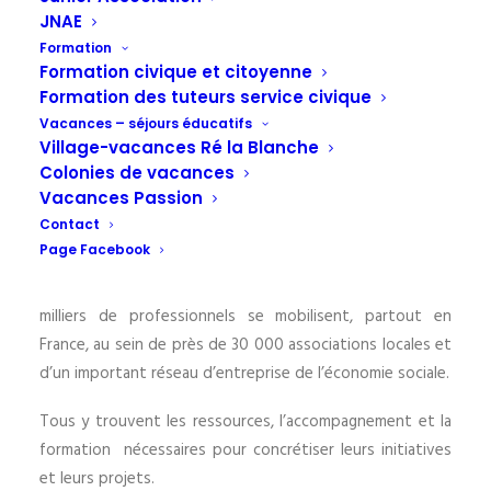
JUSTICE & FRATERNITE
JNAE
Formation
Formation civique et citoyenne
Formation des tuteurs service civique
Laïque et indépendante, la Ligue de l’enseignement
Vacances – séjours éducatifs
Village-vacances Ré la Blanche
réunit des hommes et des femmes qui agissent au
Colonies de vacances
quotidien pour faire vivre la citoyenneté en favorisant
Vacances Passion
l’accès de tous à l’éducation, la culture, les loisirs ou le
Contact
sport.
Page Facebook
Des centaines de milliers de bénévoles et plusieurs
milliers de professionnels se mobilisent, partout en
France, au sein de près de 30 000 associations locales et
d’un important réseau d’entreprise de l’économie sociale.
Tous y trouvent les ressources, l’accompagnement et la
formation nécessaires pour concrétiser leurs initiatives
et leurs projets.