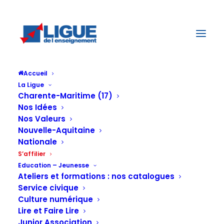
Accueil
La Ligue
Charente-Maritime (17)
Nos Idées
Nos Valeurs
Nous Rejoindre / s'affilier
Nouvelle-Aquitaine
Nationale
REJOINDRE LA LIGUE DE L’ENSEIGNEMENT POUR PARTAGER
DES VALEURS, FAIRE PARTIE DU PLUS GRAND RÉSEAU
S’affilier
D’ÉDUCATION POPULAIRE ET POUVOIR COMPTER SUR
UNE FÉDÉRATION EXPERTE DE LA VIE ASSOCIATIVE
Education – Jeunesse
Ateliers et formations : nos catalogues
Service civique
LAICITE, DEMOCRATIE,
Culture numérique
Lire et Faire Lire
SOLIDARITE, LIBERTE,
Junior Association