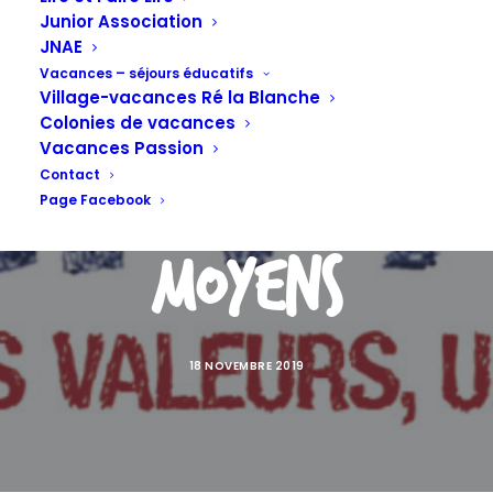
inter-
Junior Association
JNAE
associative
Vacances – séjours éducatifs
Village-vacances Ré la Blanche
Colonies de vacances
Vacances Passion
réclame plus de
Contact
Page Facebook
moyens
18 NOVEMBRE 2019