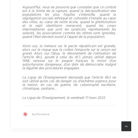
Aujourd’hui, nous ne pouvons que constater que ce contrat
est à la limite de la rupture, quand la déclassification des
populations les plus fragiles s’intensifie, quand la
ségrégation sociale ethnique et culturelle s’installe au cœur
des villes, au cœur de notre école, quand le ghettoïsation
et le repli identitaire menacent, quand les corps
intermédiaires que sont les syndicats représentants les
salariés, les associations comme les nôtres sont ignorées,
quand l’état devient sourd à l’appel de la population.
Alors oui, la menace sur le pacte républicain est grande,
alors oui le risque que la colère l’emporte sur la raison est
grand. Alors oui l’abus, le dévoiement de l’utilisation de
l’article 49.3, ajouté à celui du 41.7, jamais utilisé depuis
1958, renvoie sur le peuple français le miroir d’un
autoritarisme dangereux, d’un déni de démocratie malgré
la légalité des procédures engagées.
La Ligue de l’Enseignement demande que l’article 49.3 ne
soit utilisé qu’en cas de danger ou d’extrême urgence pour
la nation, en cas de guerre, de catastrophe nucléaire,
climatique, sanitaire…
La Ligue de l’Enseignement, le vendredi 17 mars 2023
by Florence