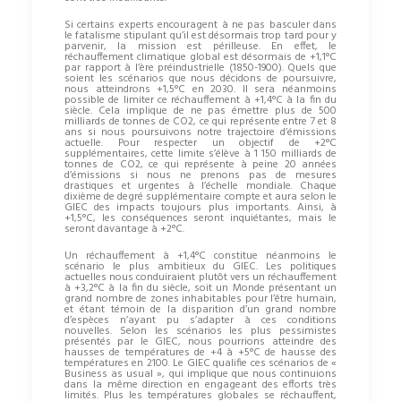
Si certains experts encouragent à ne pas basculer dans
le fatalisme stipulant qu’il est désormais trop tard pour y
parvenir, la mission est périlleuse. En effet, le
réchauffement climatique global est désormais de +1,1°C
par rapport à l’ère préindustrielle (1850-1900). Quels que
soient les scénarios que nous décidons de poursuivre,
nous atteindrons +1,5°C en 2030. Il sera néanmoins
possible de limiter ce réchauffement à +1,4°C à la fin du
siècle. Cela implique de ne pas émettre plus de 500
milliards de tonnes de CO2, ce qui représente entre 7 et 8
ans si nous poursuivons notre trajectoire d’émissions
actuelle. Pour respecter un objectif de +2°C
supplémentaires, cette limite s’élève à 1 150 milliards de
tonnes de CO2, ce qui représente à peine 20 années
d’émissions si nous ne prenons pas de mesures
drastiques et urgentes à l’échelle mondiale. Chaque
dixième de degré supplémentaire compte et aura selon le
GIEC des impacts toujours plus importants. Ainsi, à
+1,5°C, les conséquences seront inquiétantes, mais le
seront davantage à +2°C.
Un réchauffement à +1,4°C constitue néanmoins le
scénario le plus ambitieux du GIEC. Les politiques
actuelles nous conduiraient plutôt vers un réchauffement
à +3,2°C à la fin du siècle, soit un Monde présentant un
grand nombre de zones inhabitables pour l’être humain,
et étant témoin de la disparition d’un grand nombre
d’espèces n’ayant pu s’adapter à ces conditions
nouvelles. Selon les scénarios les plus pessimistes
présentés par le GIEC, nous pourrions atteindre des
hausses de températures de +4 à +5°C de hausse des
températures en 2100. Le GIEC qualifie ces scénarios de «
Business as usual », qui implique que nous continuions
dans la même direction en engageant des efforts très
limités. Plus les températures globales se réchauffent,