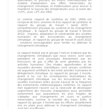
alarmantes et pressent les efforts internationaux en
matière d’adaptation aux effets irréversibles du
changement climatique, et d’atténuation pour réussir à
maintenir la hausse des températures sous la barre des
+1,5°C, voire +2°C d’ici 2100.
Le sixième rapport de synthèse du GIEC (AR6) est
composé de trois volumes et d’un rapport de synthèse: le
rapport du groupe de travail I (août 2021) :
compréhension physique du système et du changement
climatique ; le rapport du groupe de travail II (février
2022) : impacts, adaptation et vulnérabilité des sociétés
humaines et des écosystèmes au changement
climatique ; le rapport du groupe de travail III (avril 2022)
: solutions envisageables pour limiter ou atténuer le
changement climatique.
Le rapport réalisé par le groupe 1 met en évidence que les
changements climatiques que nous vivons sont sans
précédent et sont provoqués directement par les
émissions de gaz à effet de serre générées par les
activités humaines. Des études approfondies et de
nouvelles données scientifiques sont venues confirmer
cet argument certifiant le lien entre activités humaines et
dérèglement climatique. Le rapport du groupe 2 insiste,
quant à lui, sur les conséquences dramatiques du
changement climatique sur les écosystèmes et les
sociétés humaines telles qu’une hausse de la fréquence
des événements météorologiques extrêmes. Ce rapport
met également l’accent sur la nécessité de développer
urgemment des mesures d’adaptation pour permettre
notamment aux populations les plus fragiles de
s’adapter aux changements en cours et parfois
irréversibles, comme la montée des eaux. Enfin, le
rapport du groupe 3 montre que les efforts actuellement
mis en place pour atténuer le changement climatique
sont très insuffisants.