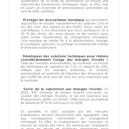
accélération de la fonte du permafrost ou encore une
intensité des évènements climatiques rares, le GIEC met
en avant un ensemble de préconisations présentées au
sein de cette synthèse :
·
Protéger les écosystèmes mondiaux
qui permettent
aujourd’hui de stocker naturellement du carbone. C’est le
cas des sols, des océans et des forêts. Ainsi, selon les
scientifiques, il est nécessaire que nous protégions 30 à
50 % des terres, des eaux douces et des océans pour
lutter contre l’accélération du changement climatique.
Cela implique de mettre fin à la déforestation, changer
les pratiques agricoles, et protéger la biodiversité marine
et terrestre notamment.
·
Développer des solutions techniques pour réduire
considérablement l’usage des énergies fossiles
à
l’aide des énergies renouvelables, du nucléaire, ou encore
des techniques de captation du CO2. Le rapport du GIEC
indique que les énergies éoliennes et solaires
représentent un potentiel de réduction des émissions de
gaz à effet de serre plus de neuf fois plus important que
le nucléaire.
·
Sortir de la subvention aux énergies fossiles.
En
2020, 870 milliards de dollars étaient consacrés au
soutien des énergies fossiles, ce qui est supérieur aux
financements dédiés au climat. Cette mesure permettrait
de réduire de 10 % les émissions en 2030.
En parallèle, le GIEC souligne que des mesures
d’adaptation doivent absolument être appliquées face
aux conséquences irréversibles du changement
climatique. En effet, la multiplication des canicules, la
hausse du niveau des mers, les sécheresses impliquent
la mise en œuvre de politiques adaptatives pour