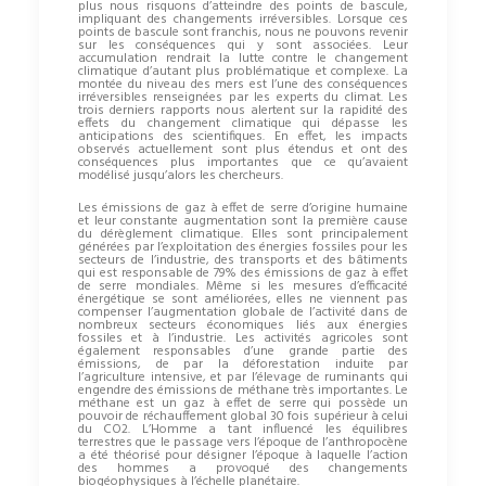
plus nous risquons d’atteindre des points de bascule,
impliquant des changements irréversibles. Lorsque ces
points de bascule sont franchis, nous ne pouvons revenir
sur les conséquences qui y sont associées. Leur
accumulation rendrait la lutte contre le changement
climatique d’autant plus problématique et complexe. La
montée du niveau des mers est l’une des conséquences
irréversibles renseignées par les experts du climat. Les
trois derniers rapports nous alertent sur la rapidité des
effets du changement climatique qui dépasse les
anticipations des scientifiques. En effet, les impacts
observés actuellement sont plus étendus et ont des
conséquences plus importantes que ce qu’avaient
modélisé jusqu’alors les chercheurs.
Les émissions de gaz à effet de serre d’origine humaine
et leur constante augmentation sont la première cause
du dérèglement climatique. Elles sont principalement
générées par l’exploitation des énergies fossiles pour les
secteurs de l’industrie, des transports et des bâtiments
qui est responsable de 79% des émissions de gaz à effet
de serre mondiales. Même si les mesures d’efficacité
énergétique se sont améliorées, elles ne viennent pas
compenser l’augmentation globale de l’activité dans de
nombreux secteurs économiques liés aux énergies
fossiles et à l’industrie. Les activités agricoles sont
également responsables d’une grande partie des
émissions, de par la déforestation induite par
l’agriculture intensive, et par l’élevage de ruminants qui
engendre des émissions de méthane très importantes. Le
méthane est un gaz à effet de serre qui possède un
pouvoir de réchauffement global 30 fois supérieur à celui
du CO2. L’Homme a tant influencé les équilibres
terrestres que le passage vers l’époque de l’anthropocène
a été théorisé pour désigner l’époque à laquelle l’action
des hommes a provoqué des changements
biogéophysiques à l’échelle planétaire.