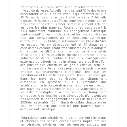
Néanmoins, le niveau d’émission dépend fortement du
niveau de richesse. Actuellement, ce sont 10 % des foyers
concentrant les plus hauts revenus qui émettent de 35 à
45 % des émissions de gaz à effet de serre. À l’échelle
globale, 45 % des gaz à effet de serre ont été émis par les
pays développés depuis 1850, contre seulement 3 % par
les pays les plus pauvres. Pourtant, les pays ayant le
plus faiblement contribué au changement climatique
sont aujourd’hui les plus touchés et les plus vulnérables
face aux conséquences qui en découlent. L’Amérique
central et du Sud, l’Afrique subsaharienne, l’Asie du Sud,
les petites îles en développement et l’Arctique sont
considérées comme étant très vulnérables aux dangers
climatiques. Le GIEC a notamment consacré une partie
importante à l’Afrique afin de mettre en lumière la forte
vulnérabilité de ce continent face aux conséquences
extrêmes du dérèglement climatique, alors qu’il est l’un
des plus faibles émetteurs de gaz à effet de serre au
monde. La mortalité dans ces régions du monde due aux
impacts du changement climatique, tels que les
inondations et les sécheresses, est 15 fois plus élevée que
dans les pays peu vulnérables au changement
climatique. La synthèse du GIEC préconise une
accélération de la coopération internationale en direction
des pays les plus pauvres et les plus vulnérables pour
les aider à s’adapter et à lutter contre le changement
climatique. À ce jour, les pays développés n’ont toujours
pas respecté leur engagement pris lors de la COP 15 en
2009 de rassembler 100 milliards de dollars chaque année
pour venir en aide aux pays les plus pauvres face au
dérèglement climatique.
Pour ralentir considérablement le changement climatique
et atténuer ses conséquences directes impliquant des
températures extrêmes, des sécheresses accrues, une