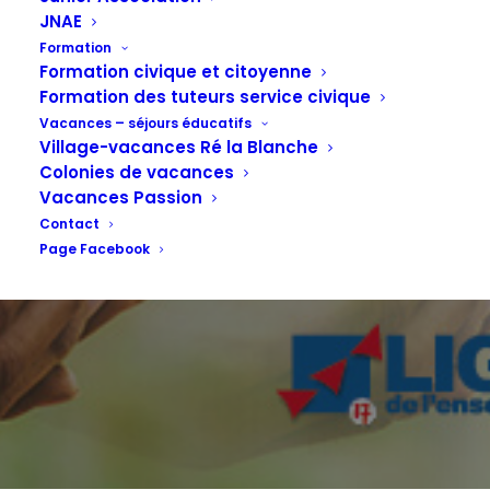
En route pour
JNAE
Formation
2024...
Formation civique et citoyenne
Formation des tuteurs service civique
Vacances – séjours éducatifs
Village-vacances Ré la Blanche
Colonies de vacances
21 DÉCEMBRE 2023
Vacances Passion
Contact
Page Facebook