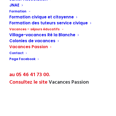
Chez Vacances passion, nous avons à cœur de vous
JNAE
proposer des séjours qui répondent à toutes vos
Formation
Formation civique et citoyenne
envies.
Formation des tuteurs service civique
Découvrez nos 3 gammes thématiques pour vous aider à
Vacances – séjours éducatifs
choisir.
Village-vacances Ré la Blanche
Colonies de vacances
FUN ET PARTAGE – DETENTE ET SERENITE – DECOUVERTE
Vacances Passion
ET AVENTURE
Contact
Page Facebook
Laissez vous guider.
Notre conseillère est à votre disposition
au 05 46 41 73 00.
Consultez le site
Vacances Passion