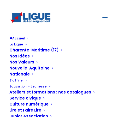
Accueil
La Ligue
Charente-Maritime (17)
Nos Idées
Nos Valeurs
Vacances passion
Nouvelle-Aquitaine
Nationale
Le coup de coeur !
S’affilier
Education – Jeunesse
Ateliers et formations : nos catalogues
Les vacances selon vos
Service civique
Culture numérique
envies !
Lire et Faire Lire
Junior Association