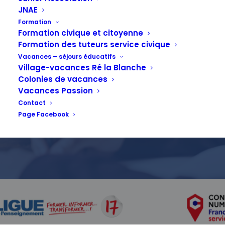
Ateliers
JNAE
Formation
numériques
Formation civique et citoyenne
Formation des tuteurs service civique
Vacances – séjours éducatifs
Village-vacances Ré la Blanche
Colonies de vacances
1 FÉVRIER 2022
Vacances Passion
Contact
Page Facebook