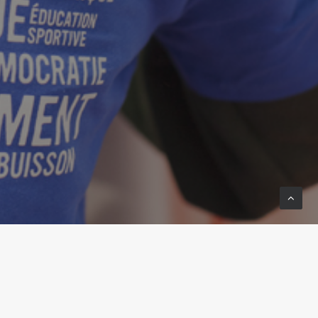
yndicales dont la LIGUE de
oit pas un quinquennat perdu pour la