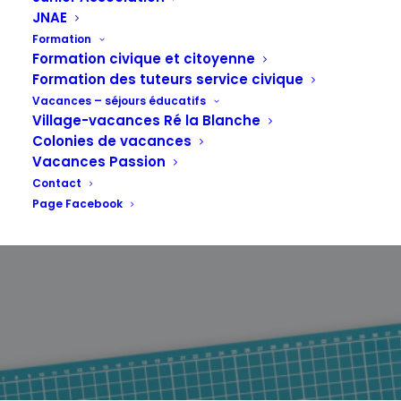
JNAE
bracelets sont
Formation
Formation civique et citoyenne
Formation des tuteurs service civique
arrivés !
Vacances – séjours éducatifs
Village-vacances Ré la Blanche
Colonies de vacances
Vacances Passion
Contact
20 AOÛT 2018
Page Facebook