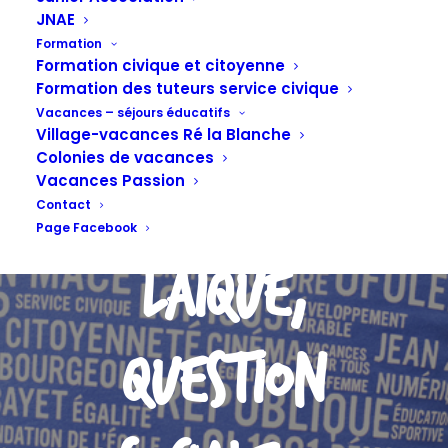
LIGUE sur le
JNAE
Formation
Formation civique et citoyenne
Formation des tuteurs service civique
thème «
Vacances – séjours éducatifs
Village-vacances Ré la Blanche
Colonies de vacances
Vacances Passion
question
Contact
Page Facebook
laïque,
question