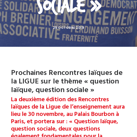
sociale »
29 OCTOBRE 2019
Prochaines Rencontres laïques de
la LIGUE sur le thème « question
laïque, question sociale »
La deuxième édition des Rencontres
laïques de la Ligue de l’enseignement aura
lieu le 30 novembre, au Palais Bourbon à
Paris, et portera sur : «
Question laïque,
question sociale,
deux questions
également fondamentales pour la