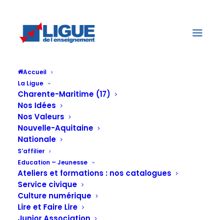
Accueil
La Ligue
Charente-Maritime (17)
Nos Idées
Nos Valeurs
Lecture de la
Nouvelle-Aquitaine
Nationale
S’affilier
Education – Jeunesse
charte pour la
Ateliers et formations : nos catalogues
Service civique
Culture numérique
Lire et Faire Lire
Junior Association