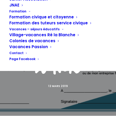
diversité par la
JNAE
Formation
LIGUE de
Formation civique et citoyenne
Formation des tuteurs service civique
Vacances – séjours éducatifs
Village-vacances Ré la Blanche
l'enseignement
Colonies de vacances
Vacances Passion
Contact
Page Facebook
du Nord
12 MARS 2019