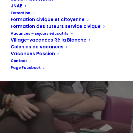
JNAE
"les engagés
Formation
Formation civique et citoyenne
Formation des tuteurs service civique
du COVID 19"
Vacances – séjours éducatifs
Village-vacances Ré la Blanche
Colonies de vacances
Vacances Passion
Contact
9 JUILLET 2020
Page Facebook