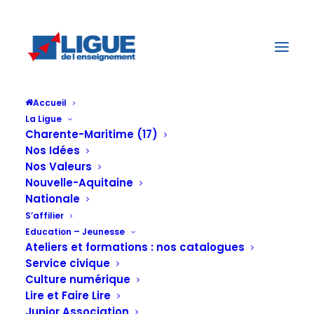
Accueil
La Ligue
Charente-Maritime (17)
Interview d'un
Nos Idées
Nos Valeurs
Nouvelle-Aquitaine
Nationale
bénévole
S’affilier
Education – Jeunesse
Ateliers et formations : nos catalogues
relais de LIRE
Service civique
Culture numérique
Lire et Faire Lire
Junior Association