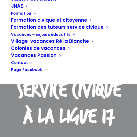
ET FAIRE LIRE
JNAE
Formation
Formation civique et citoyenne
Formation des tuteurs service civique
par la
Vacances – séjours éducatifs
Village-vacances Ré la Blanche
Colonies de vacances
Vacances Passion
volontaire en
Contact
Page Facebook
service civique
à la LIGUE 17