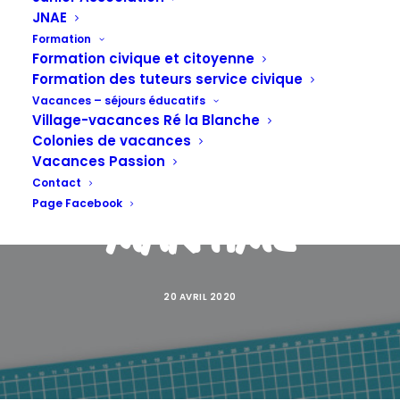
durement
JNAE
Formation
touché en
Formation civique et citoyenne
Formation des tuteurs service civique
Vacances – séjours éducatifs
Village-vacances Ré la Blanche
Charente-
Colonies de vacances
Vacances Passion
Contact
Page Facebook
Maritime
20 AVRIL 2020