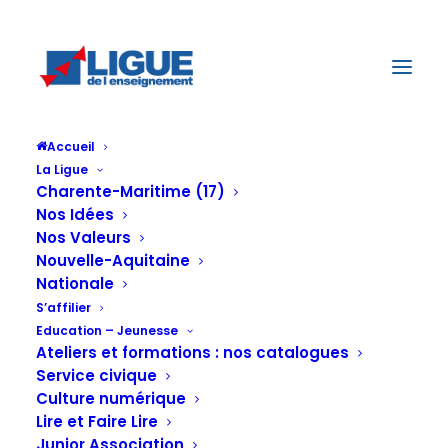
Accueil
La Ligue
Charente-Maritime (17)
La LIGUE de
Nos Idées
Nos Valeurs
Nouvelle-Aquitaine
Nationale
l'enseignement
S’affilier
Education – Jeunesse
Ateliers et formations : nos catalogues
17 appelle à
Service civique
Culture numérique
Lire et Faire Lire
Junior Association