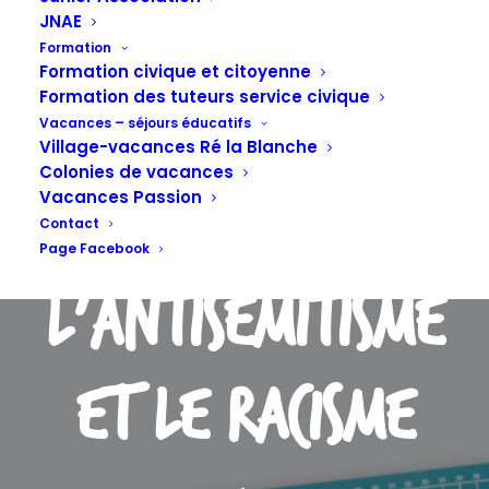
combattre plus
JNAE
Formation
Formation civique et citoyenne
Formation des tuteurs service civique
fermement le
Vacances – séjours éducatifs
Village-vacances Ré la Blanche
Colonies de vacances
Vacances Passion
renouveau de
Contact
Page Facebook
l'antisémitisme
et le racisme