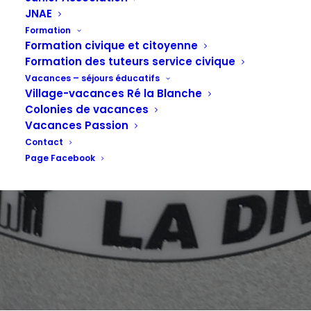
2020 pour la
JNAE
Formation
diversité sont
Formation civique et citoyenne
Formation des tuteurs service civique
Vacances – séjours éducatifs
Village-vacances Ré la Blanche
arrivés !
Colonies de vacances
Vacances Passion
Contact
Page Facebook
27 MAI 2020