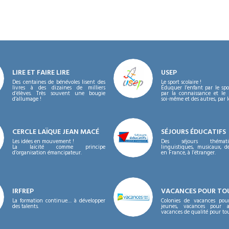
LIRE ET FAIRE LIRE
USEP
Des centaines de bénévoles lisent des
Le sport scolaire !
livres à des dizaines de milliers
Éduquer l’enfant par le spor
d’élèves. Très souvent une bougie
par la connaissance et le 
d’allumage !
soi-même et des autres, par le
CERCLE LAÏQUE JEAN MACÉ
SÉJOURS ÉDUCATIFS
Les idées en mouvement !
Des séjours thémat
La laïcité comme principe
linguistiques, musicaux, dé
d’organisation émancipateur.
en France, à l’étranger.
IRFREP
VACANCES POUR TO
La formation continue… à développer
Colonies de vacances pou
des talents.
jeunes, vacances pour 
vacances de qualité pour tou