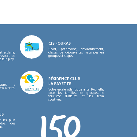
CIS FOURAS
Sport, patrimoine, environnement,
t scolaire,
classes de découvertes, vacances en
respect de
groupes et stages.
 fair-play.
RÉSIDENCE CLUB
LA FAYETTE
iques :
couvertes,
Votre escale atlantique à La Rochelle,
pour les familles, les groupes, le
tourisme d’affaires et les team
sportives.
US
r les plus
ados… des
s.